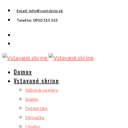
Email: info@svetskrin.sk
Telefón: 0910 315 555
Domov
Vstavané skrine
Nábytok na mieru
Spálňa
Detská izba
Obývačka
Chodba