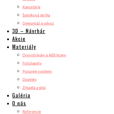
Kancelárie
Šatníková skriňa
Demontáž a odvoz
3D – Návrhár
Akcie
Materiály
Drevotriesky a ABS hrany
Fototapety
Posuvné systémy
Doplnky
Zrkadlá a sklá
Galéria
O nás
Referencie