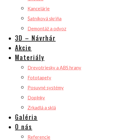
Kancelárie
Šatníková skriňa
Demontáž a odvoz
3D – Návrhár
Akcie
Materiály
Drevotriesky a ABS hrany
Fototapety
Posuvné systémy
Doplnky
Zrkadlá a sklá
Galéria
O nás
Referencie