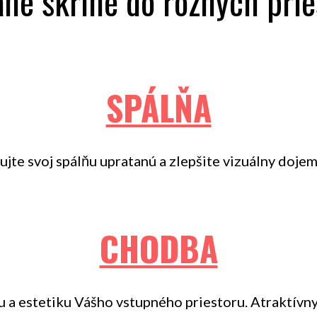
ané skrine do rôznych prie
SPÁLŇA
žujte svoj spálňu upratanú a zlepšite vizuálny doje
CHODBA
u a estetiku Vášho vstupného priestoru. Atraktívn