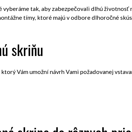
ré vyberáme tak, aby zabezpečovali dlhú životnosť 
ontážne tímy, ktoré majú v odbore dlhoročné skús
nú skriňu
, ktorý Vám umožní návrh Vami požadovanej vstavane