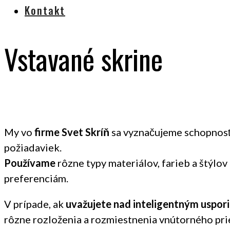
Kontakt
Vstavané skrine
My vo
firme Svet Skríň
sa vyznačujeme schopnosť
požiadaviek.
Používame
rôzne typy materiálov, farieb a štýlov
preferenciám.
V prípade, ak
uvažujete nad inteligentným uspor
rôzne rozloženia a rozmiestnenia vnútorného prie