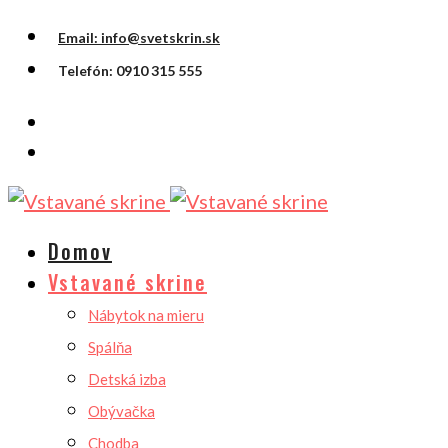
Email: info@svetskrin.sk
Telefón: 0910 315 555
Domov
Vstavané skrine
Nábytok na mieru
Spálňa
Detská izba
Obývačka
Chodba