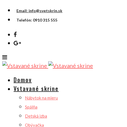
Email: info@svetskrin.sk
Telefón: 0910 315 555
Domov
Vstavané skrine
Nábytok na mieru
Spálňa
Detská izba
Obývačka