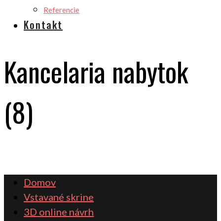
Referencie
Kontakt
Kancelaria nabytok
(8)
Domov
Vstavané skrine
3D online návrh