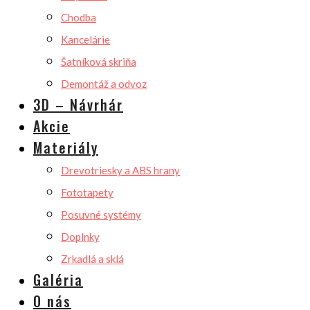
Chodba
Kancelárie
Šatníková skriňa
Demontáž a odvoz
3D – Návrhár
Akcie
Materiály
Drevotriesky a ABS hrany
Fototapety
Posuvné systémy
Doplnky
Zrkadlá a sklá
Galéria
O nás