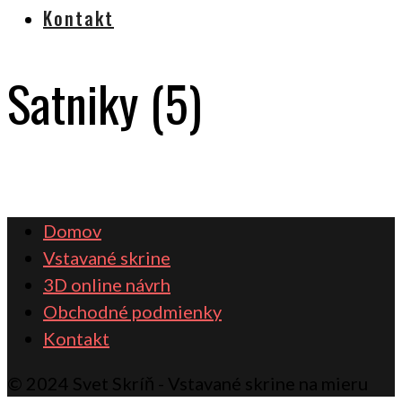
Kontakt
Satniky (5)
Domov
Vstavané skrine
3D online návrh
Obchodné podmienky
Kontakt
© 2024 Svet Skríň - Vstavané skrine na mieru