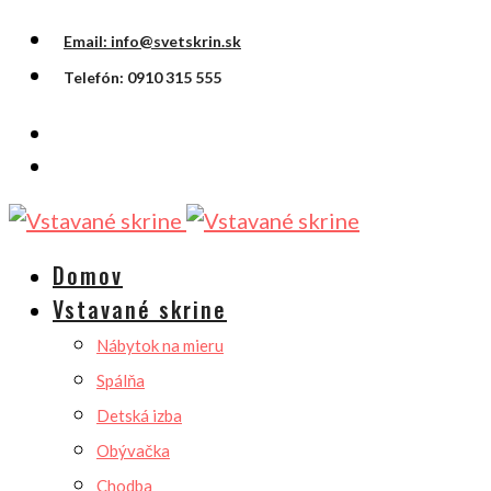
Email: info@svetskrin.sk
Telefón: 0910 315 555
Domov
Vstavané skrine
Nábytok na mieru
Spálňa
Detská izba
Obývačka
Chodba