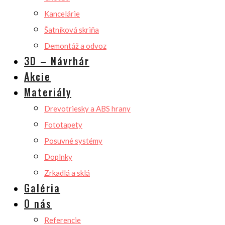
Kancelárie
Šatníková skriňa
Demontáž a odvoz
3D – Návrhár
Akcie
Materiály
Drevotriesky a ABS hrany
Fototapety
Posuvné systémy
Doplnky
Zrkadlá a sklá
Galéria
O nás
Referencie