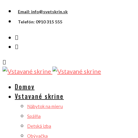
Email: info@svetskrin.sk
Telefón: 0910 315 555
Domov
Vstavané skrine
Nábytok na mieru
Spálňa
Detská izba
Obývačka