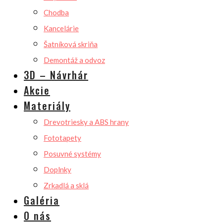
Chodba
Kancelárie
Šatníková skriňa
Demontáž a odvoz
3D – Návrhár
Akcie
Materiály
Drevotriesky a ABS hrany
Fototapety
Posuvné systémy
Doplnky
Zrkadlá a sklá
Galéria
O nás