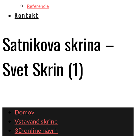
Referencie
Kontakt
Satnikova skrina –
Svet Skrin (1)
Domov
Vstavané skrine
3D online návrh