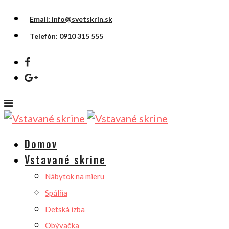
Email: info@svetskrin.sk
Telefón: 0910 315 555
Domov
Vstavané skrine
Nábytok na mieru
Spálňa
Detská izba
Obývačka