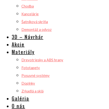
Chodba
Kancelárie
Šatníková skriňa
Demontáž a odvoz
3D – Návrhár
Akcie
Materiály
Drevotriesky a ABS hrany
Fototapety
Posuvné systémy
Doplnky
Zrkadlá a sklá
Galéria
O nás