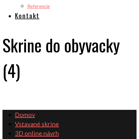
Referencie
Kontakt
Skrine do obyvacky
(4)
Domov
Vstavané skrine
3D online návrh