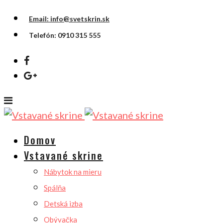
Email: info@svetskrin.sk
Telefón: 0910 315 555
Domov
Vstavané skrine
Nábytok na mieru
Spálňa
Detská izba
Obývačka