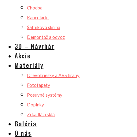
Chodba
Kancelárie
Šatníková skriňa
Demontáž a odvoz
3D – Návrhár
Akcie
Materiály
Drevotriesky a ABS hrany
Fototapety
Posuvné systémy
Doplnky
Zrkadlá a sklá
Galéria
O nás