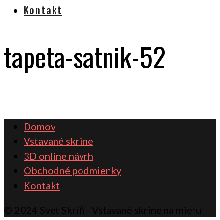
Kontakt
tapeta-satnik-52
Domov
Vstavané skrine
3D online návrh
Obchodné podmienky
Kontakt
© 2024 Svet Skríň - Vstavané skrine na mieru