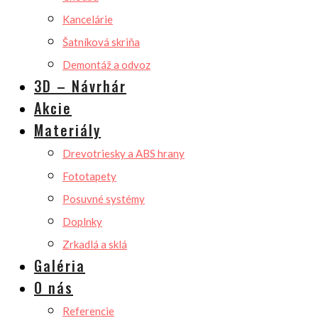
Kancelárie
Šatníková skriňa
Demontáž a odvoz
3D – Návrhár
Akcie
Materiály
Drevotriesky a ABS hrany
Fototapety
Posuvné systémy
Doplnky
Zrkadlá a sklá
Galéria
O nás
Referencie