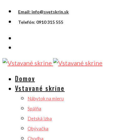
Email: info@svetskrin.sk
Telefón: 0910 315 555
Domov
Vstavané skrine
Nábytok na mieru
Spálňa
Detská izba
Obývačka
Chodba