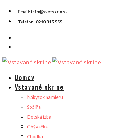
Email: info@svetskrin.sk
Telefón: 0910 315 555
Domov
Vstavané skrine
Nábytok na mieru
Spálňa
Detská izba
Obývačka
Chodba