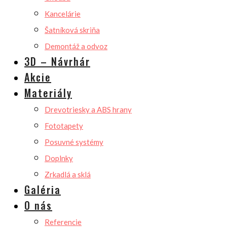
Kancelárie
Šatníková skriňa
Demontáž a odvoz
3D – Návrhár
Akcie
Materiály
Drevotriesky a ABS hrany
Fototapety
Posuvné systémy
Doplnky
Zrkadlá a sklá
Galéria
O nás
Referencie