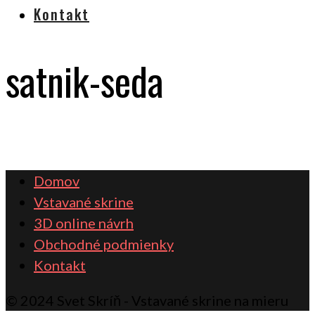
Kontakt
satnik-seda
Domov
Vstavané skrine
3D online návrh
Obchodné podmienky
Kontakt
© 2024 Svet Skríň - Vstavané skrine na mieru