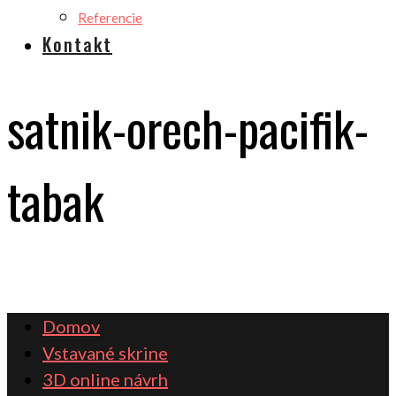
Referencie
Kontakt
satnik-orech-pacifik-
tabak
Domov
Vstavané skrine
3D online návrh