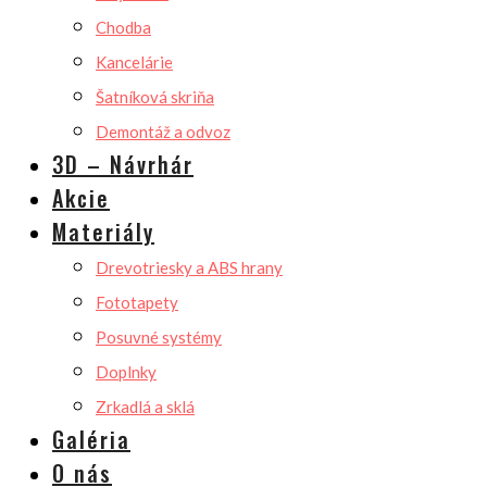
Chodba
Kancelárie
Šatníková skriňa
Demontáž a odvoz
3D – Návrhár
Akcie
Materiály
Drevotriesky a ABS hrany
Fototapety
Posuvné systémy
Doplnky
Zrkadlá a sklá
Galéria
O nás