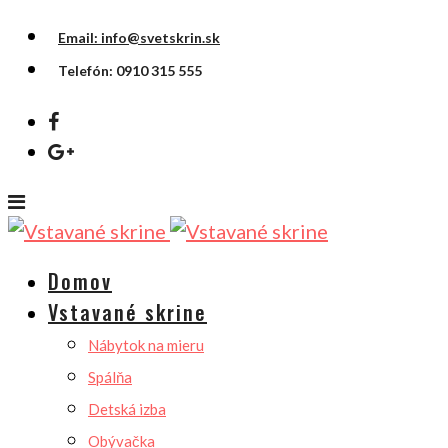
Email: info@svetskrin.sk
Telefón: 0910 315 555
Domov
Vstavané skrine
Nábytok na mieru
Spálňa
Detská izba
Obývačka