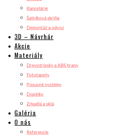
Kancelárie
Šatníková skriňa
Demontáž a odvoz
3D – Návrhár
Akcie
Materiály
Drevotriesky a ABS hrany
Fototapety
Posuvné systémy
Doplnky
Zrkadlá a sklá
Galéria
O nás
Referencie