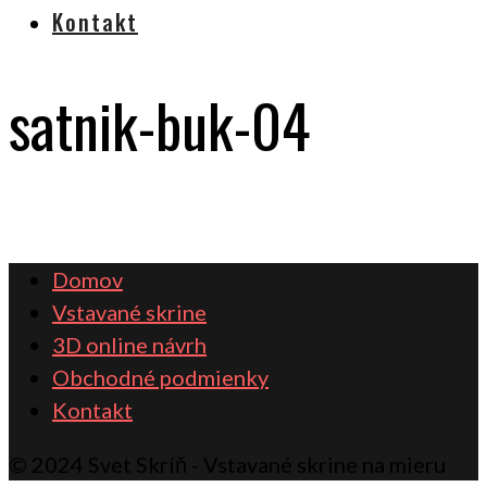
Kontakt
satnik-buk-04
Domov
Vstavané skrine
3D online návrh
Obchodné podmienky
Kontakt
© 2024 Svet Skríň - Vstavané skrine na mieru