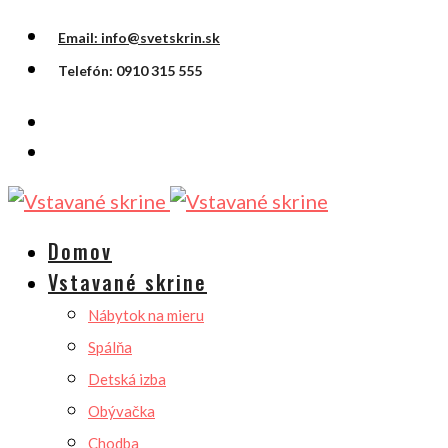
Email: info@svetskrin.sk
Telefón: 0910 315 555
Domov
Vstavané skrine
Nábytok na mieru
Spálňa
Detská izba
Obývačka
Chodba