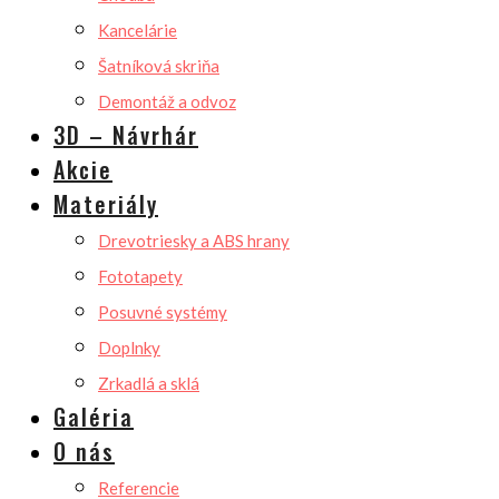
Kancelárie
Šatníková skriňa
Demontáž a odvoz
3D – Návrhár
Akcie
Materiály
Drevotriesky a ABS hrany
Fototapety
Posuvné systémy
Doplnky
Zrkadlá a sklá
Galéria
O nás
Referencie