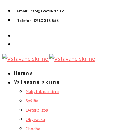
Email: info@svetskrin.sk
Telefón: 0910 315 555
Domov
Vstavané skrine
Nábytok na mieru
Spálňa
Detská izba
Obývačka
Chodba