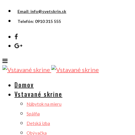
Email: info@svetskrin.sk
Telefón: 0910 315 555
Domov
Vstavané skrine
Nábytok na mieru
Spálňa
Detská izba
Obývačka