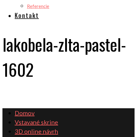
Referencie
Kontakt
lakobela-zlta-pastel-
1602
Domov
Vstavané skrine
3D online návrh