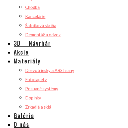
Chodba
Kancelárie
Šatníková skriňa
Demontáž a odvoz
3D – Návrhár
Akcie
Materiály
Drevotriesky a ABS hrany
Fototapety
Posuvné systémy
Doplnky
Zrkadlá a sklá
Galéria
O nás