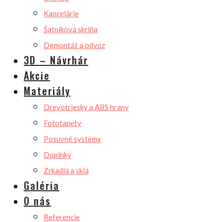
Kancelárie
Šatníková skriňa
Demontáž a odvoz
3D – Návrhár
Akcie
Materiály
Drevotriesky a ABS hrany
Fototapety
Posuvné systémy
Doplnky
Zrkadlá a sklá
Galéria
O nás
Referencie