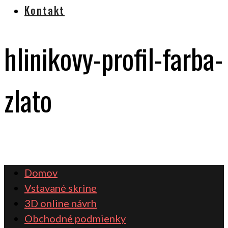
Kontakt
hlinikovy-profil-farba-
zlato
Domov
Vstavané skrine
3D online návrh
Obchodné podmienky