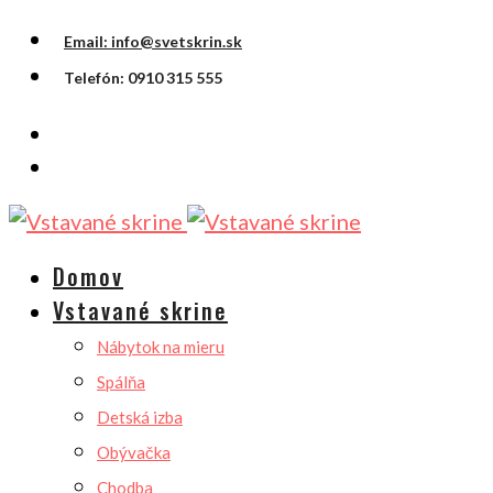
Email: info@svetskrin.sk
Telefón: 0910 315 555
Domov
Vstavané skrine
Nábytok na mieru
Spálňa
Detská izba
Obývačka
Chodba