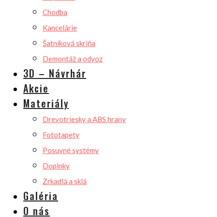
Chodba
Kancelárie
Šatníková skriňa
Demontáž a odvoz
3D – Návrhár
Akcie
Materiály
Drevotriesky a ABS hrany
Fototapety
Posuvné systémy
Doplnky
Zrkadlá a sklá
Galéria
O nás