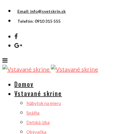
Email: info@svetskrin.sk
Telefón: 0910 315 555
Domov
Vstavané skrine
Nábytok na mieru
Spálňa
Detská izba
Obývačka