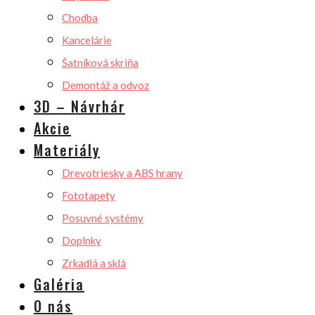
Chodba
Kancelárie
Šatníková skriňa
Demontáž a odvoz
3D – Návrhár
Akcie
Materiály
Drevotriesky a ABS hrany
Fototapety
Posuvné systémy
Doplnky
Zrkadlá a sklá
Galéria
O nás