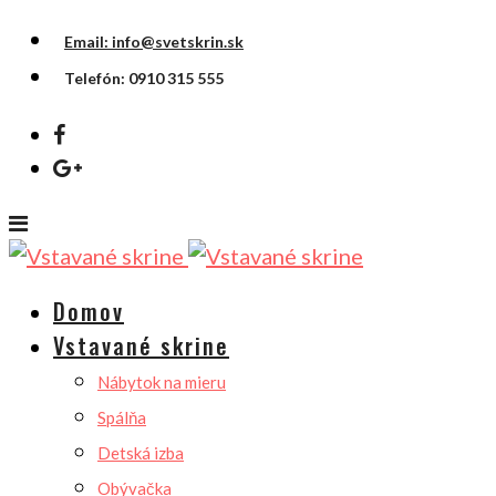
Email: info@svetskrin.sk
Telefón: 0910 315 555
Domov
Vstavané skrine
Nábytok na mieru
Spálňa
Detská izba
Obývačka