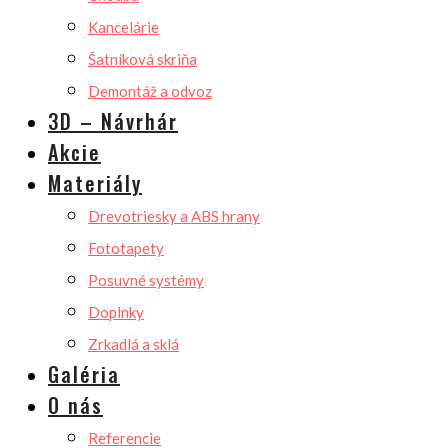
Kancelárie
Šatníková skriňa
Demontáž a odvoz
3D – Návrhár
Akcie
Materiály
Drevotriesky a ABS hrany
Fototapety
Posuvné systémy
Doplnky
Zrkadlá a sklá
Galéria
O nás
Referencie