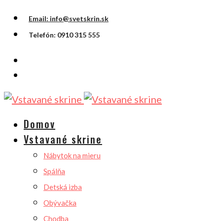
Email: info@svetskrin.sk
Telefón: 0910 315 555
Domov
Vstavané skrine
Nábytok na mieru
Spálňa
Detská izba
Obývačka
Chodba