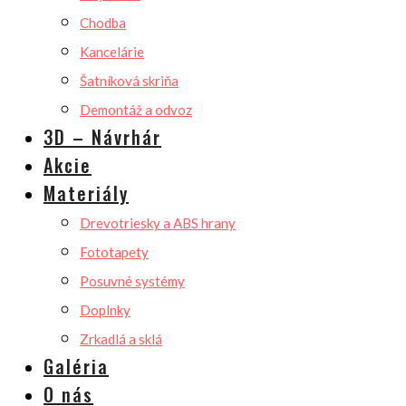
Chodba
Kancelárie
Šatníková skriňa
Demontáž a odvoz
3D – Návrhár
Akcie
Materiály
Drevotriesky a ABS hrany
Fototapety
Posuvné systémy
Doplnky
Zrkadlá a sklá
Galéria
O nás