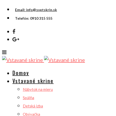
Email: info@svetskrin.sk
Telefón: 0910 315 555
Domov
Vstavané skrine
Nábytok na mieru
Spálňa
Detská izba
Obývačka