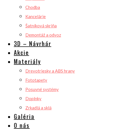
Chodba
Kancelárie
Šatníková skriňa
Demontáž a odvoz
3D – Návrhár
Akcie
Materiály
Drevotriesky a ABS hrany
Fototapety
Posuvné systémy
Doplnky
Zrkadlá a sklá
Galéria
O nás