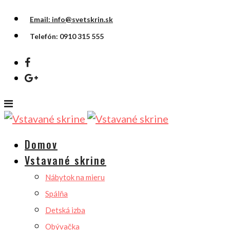
Email: info@svetskrin.sk
Telefón: 0910 315 555
Domov
Vstavané skrine
Nábytok na mieru
Spálňa
Detská izba
Obývačka