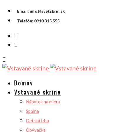
Email: info@svetskrin.sk
Telefón: 0910 315 555
Domov
Vstavané skrine
Nábytok na mieru
Spálňa
Detská izba
Obývačka