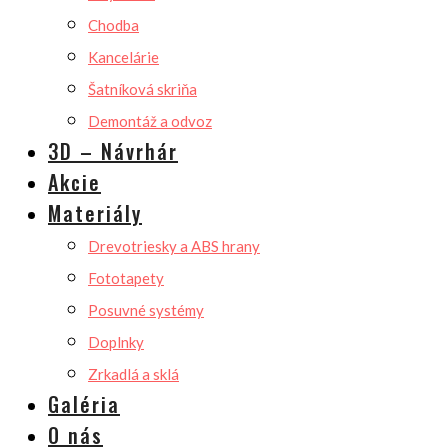
Chodba
Kancelárie
Šatníková skriňa
Demontáž a odvoz
3D – Návrhár
Akcie
Materiály
Drevotriesky a ABS hrany
Fototapety
Posuvné systémy
Doplnky
Zrkadlá a sklá
Galéria
O nás