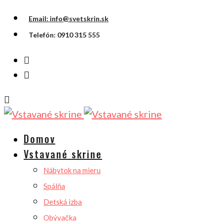
Email: info@svetskrin.sk
Telefón: 0910 315 555
Domov
Vstavané skrine
Nábytok na mieru
Spálňa
Detská izba
Obývačka