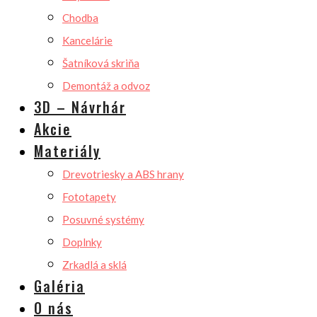
Chodba
Kancelárie
Šatníková skriňa
Demontáž a odvoz
3D – Návrhár
Akcie
Materiály
Drevotriesky a ABS hrany
Fototapety
Posuvné systémy
Doplnky
Zrkadlá a sklá
Galéria
O nás