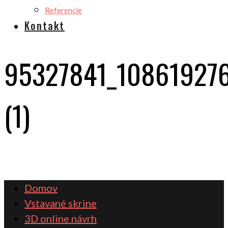
Referencie
Kontakt
95327841_10861927
(1)
Domov
Vstavané skrine
3D online návrh