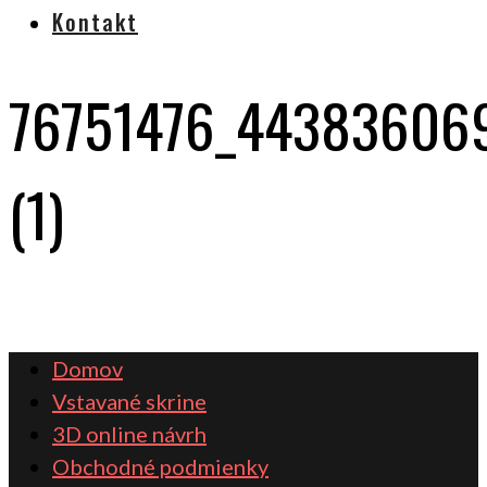
Kontakt
76751476_44383606
(1)
Domov
Vstavané skrine
3D online návrh
Obchodné podmienky