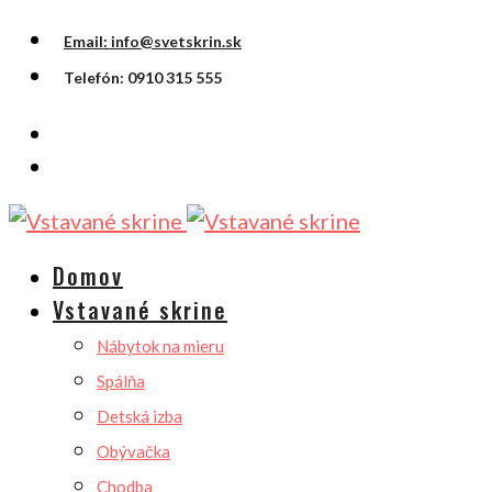
Email: info@svetskrin.sk
Telefón: 0910 315 555
Domov
Vstavané skrine
Nábytok na mieru
Spálňa
Detská izba
Obývačka
Chodba