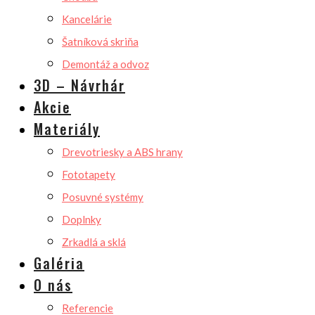
Kancelárie
Šatníková skriňa
Demontáž a odvoz
3D – Návrhár
Akcie
Materiály
Drevotriesky a ABS hrany
Fototapety
Posuvné systémy
Doplnky
Zrkadlá a sklá
Galéria
O nás
Referencie