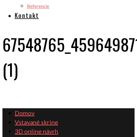
Referencie
Kontakt
67548765_45964987
(1)
Domov
Vstavané skrine
3D online návrh