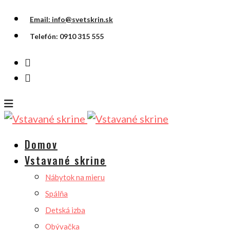
Email: info@svetskrin.sk
Telefón: 0910 315 555
Domov
Vstavané skrine
Nábytok na mieru
Spálňa
Detská izba
Obývačka