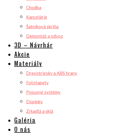
Chodba
Kancelárie
Šatníková skriňa
Demontáž a odvoz
3D – Návrhár
Akcie
Materiály
Drevotriesky a ABS hrany
Fototapety
Posuvné systémy
Doplnky
Zrkadlá a sklá
Galéria
O nás