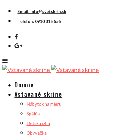
Email: info@svetskrin.sk
Telefón: 0910 315 555
Domov
Vstavané skrine
Nábytok na mieru
Spálňa
Detská izba
Obývačka