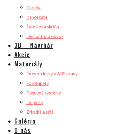
Chodba
Kancelárie
Šatníková skriňa
Demontáž a odvoz
3D – Návrhár
Akcie
Materiály
Drevotriesky a ABS hrany
Fototapety
Posuvné systémy
Doplnky
Zrkadlá a sklá
Galéria
O nás