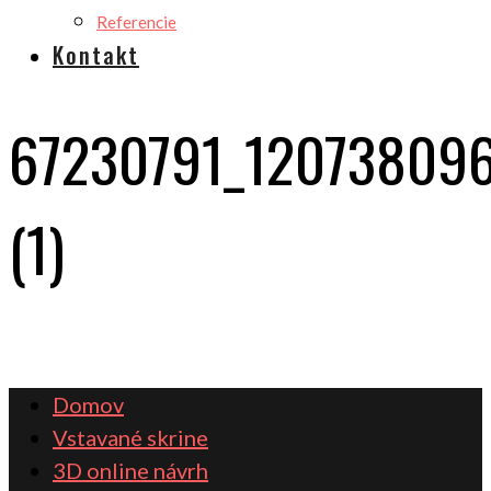
Referencie
Kontakt
67230791_12073809
(1)
Domov
Vstavané skrine
3D online návrh