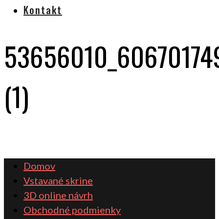
Kontakt
53656010_60670174
(1)
Domov
Vstavané skrine
3D online návrh
Obchodné podmienky