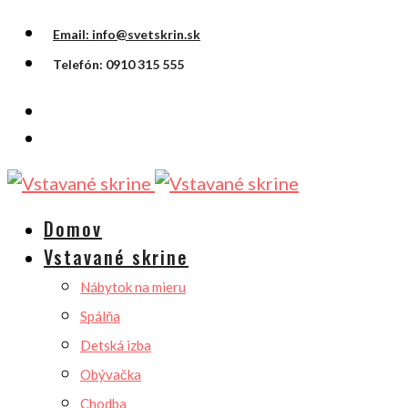
Email: info@svetskrin.sk
Telefón: 0910 315 555
Domov
Vstavané skrine
Nábytok na mieru
Spálňa
Detská izba
Obývačka
Chodba