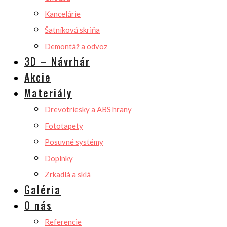
Kancelárie
Šatníková skriňa
Demontáž a odvoz
3D – Návrhár
Akcie
Materiály
Drevotriesky a ABS hrany
Fototapety
Posuvné systémy
Doplnky
Zrkadlá a sklá
Galéria
O nás
Referencie