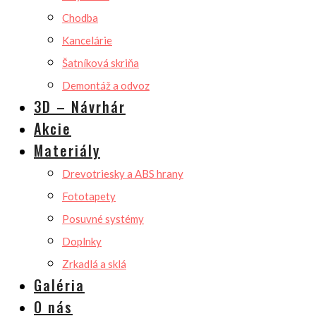
Chodba
Kancelárie
Šatníková skriňa
Demontáž a odvoz
3D – Návrhár
Akcie
Materiály
Drevotriesky a ABS hrany
Fototapety
Posuvné systémy
Doplnky
Zrkadlá a sklá
Galéria
O nás