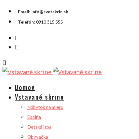
Email: info@svetskrin.sk
Telefón: 0910 315 555
Domov
Vstavané skrine
Nábytok na mieru
Spálňa
Detská izba
Obývačka