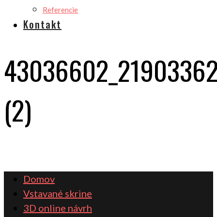
Referencie
Kontakt
43036602_21903362
(2)
Domov
Vstavané skrine
3D online návrh