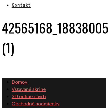
Kontakt
42565168_18838005
(1)
Domov
Vstavané skrine
3D online návrh
Obchodné podmienky