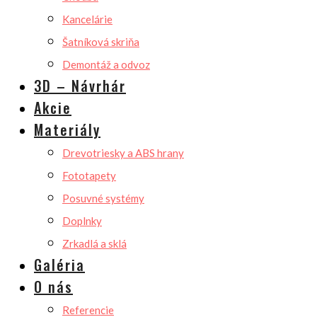
Kancelárie
Šatníková skriňa
Demontáž a odvoz
3D – Návrhár
Akcie
Materiály
Drevotriesky a ABS hrany
Fototapety
Posuvné systémy
Doplnky
Zrkadlá a sklá
Galéria
O nás
Referencie