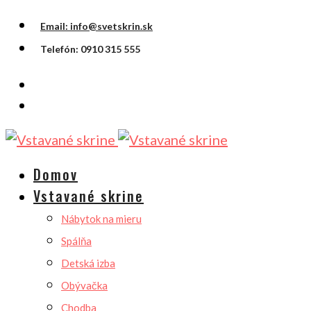
Email: info@svetskrin.sk
Telefón: 0910 315 555
Domov
Vstavané skrine
Nábytok na mieru
Spálňa
Detská izba
Obývačka
Chodba