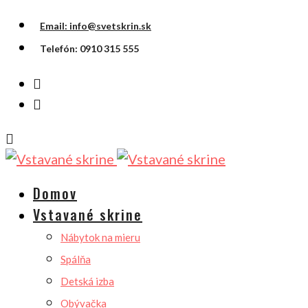
Email: info@svetskrin.sk
Telefón: 0910 315 555
Domov
Vstavané skrine
Nábytok na mieru
Spálňa
Detská izba
Obývačka