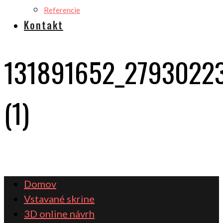
Referencie
Kontakt
131891652_2793022
(1)
Domov
Vstavané skrine
3D online návrh