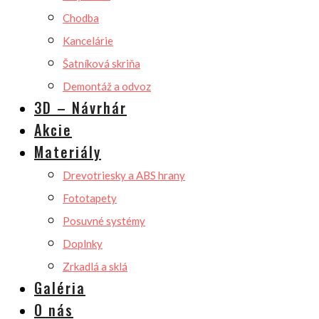
Chodba
Kancelárie
Šatníková skriňa
Demontáž a odvoz
3D – Návrhár
Akcie
Materiály
Drevotriesky a ABS hrany
Fototapety
Posuvné systémy
Doplnky
Zrkadlá a sklá
Galéria
O nás