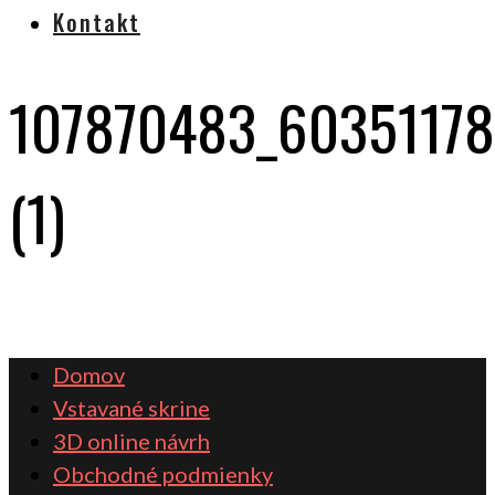
Kontakt
107870483_6035117
(1)
Domov
Vstavané skrine
3D online návrh
Obchodné podmienky