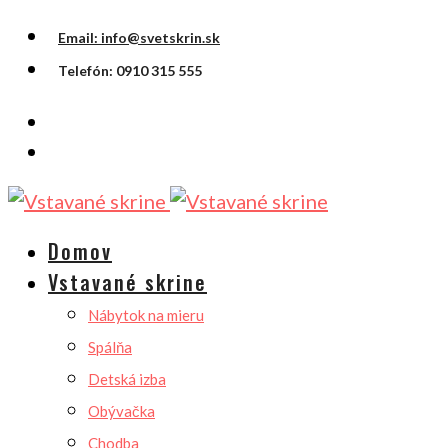
Email: info@svetskrin.sk
Telefón: 0910 315 555
Domov
Vstavané skrine
Nábytok na mieru
Spálňa
Detská izba
Obývačka
Chodba