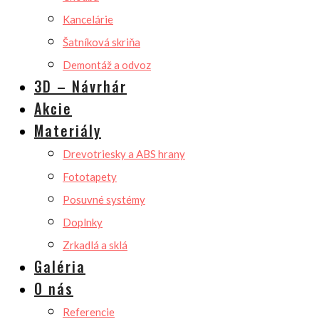
Kancelárie
Šatníková skriňa
Demontáž a odvoz
3D – Návrhár
Akcie
Materiály
Drevotriesky a ABS hrany
Fototapety
Posuvné systémy
Doplnky
Zrkadlá a sklá
Galéria
O nás
Referencie