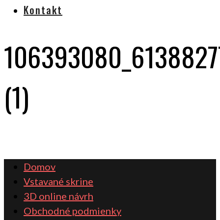
Kontakt
106393080_6138827
(1)
Domov
Vstavané skrine
3D online návrh
Obchodné podmienky