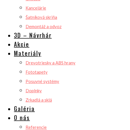
Kancelárie
Šatníková skriňa
Demontáž a odvoz
3D – Návrhár
Akcie
Materiály
Drevotriesky a ABS hrany
Fototapety
Posuvné systémy
Doplnky
Zrkadlá a sklá
Galéria
O nás
Referencie