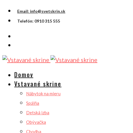
Email: info@svetskrin.sk
Telefón: 0910 315 555
Domov
Vstavané skrine
Nábytok na mieru
Spálňa
Detská izba
Obývačka
Chodba