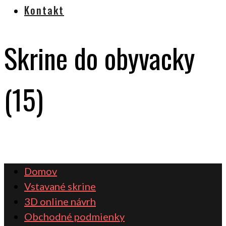
Kontakt
Skrine do obyvacky
(15)
Domov
Vstavané skrine
3D online návrh
Obchodné podmienky