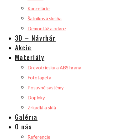
Kancelárie
Šatníková skriňa
Demontáž a odvoz
3D – Návrhár
Akcie
Materiály
Drevotriesky a ABS hrany
Fototapety
Posuvné systémy
Doplnky
Zrkadlá a sklá
Galéria
O nás
Referencie