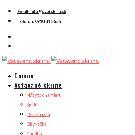
Email: info@svetskrin.sk
Telefón: 0910 315 555
Domov
Vstavané skrine
Nábytok na mieru
Spálňa
Detská izba
Obývačka
Chodba