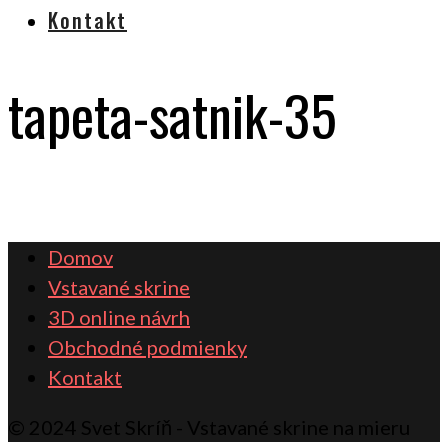
Kontakt
tapeta-satnik-35
Domov
Vstavané skrine
3D online návrh
Obchodné podmienky
Kontakt
© 2024 Svet Skríň - Vstavané skrine na mieru