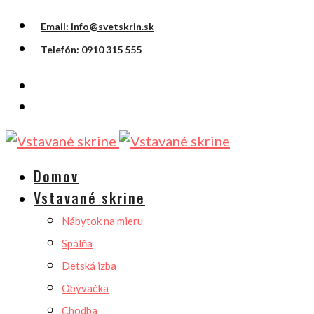
Email: info@svetskrin.sk
Telefón: 0910 315 555
Domov
Vstavané skrine
Nábytok na mieru
Spálňa
Detská izba
Obývačka
Chodba