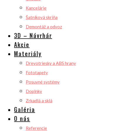
Kancelárie
Šatníková skriňa
Demontáž a odvoz
3D – Návrhár
Akcie
Materiály
Drevotriesky a ABS hrany
Fototapety
Posuvné systémy
Doplnky
Zrkadlá a sklá
Galéria
O nás
Referencie