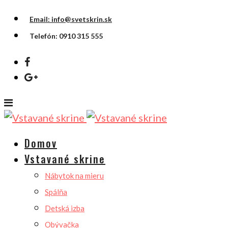
Email: info@svetskrin.sk
Telefón: 0910 315 555
Domov
Vstavané skrine
Nábytok na mieru
Spálňa
Detská izba
Obývačka