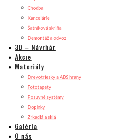
Chodba
Kancelárie
Šatníková skriňa
Demontáž a odvoz
3D – Návrhár
Akcie
Materiály
Drevotriesky a ABS hrany
Fototapety
Posuvné systémy
Doplnky
Zrkadlá a sklá
Galéria
O nás