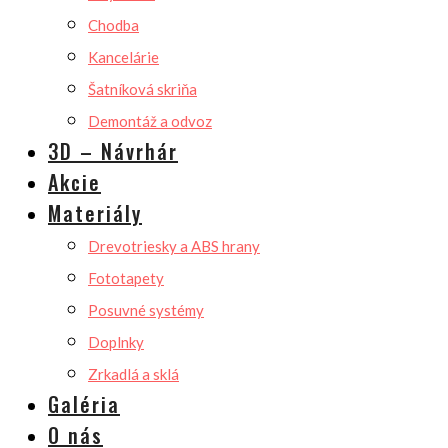
Chodba
Kancelárie
Šatníková skriňa
Demontáž a odvoz
3D – Návrhár
Akcie
Materiály
Drevotriesky a ABS hrany
Fototapety
Posuvné systémy
Doplnky
Zrkadlá a sklá
Galéria
O nás