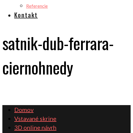
Referencie
Kontakt
satnik-dub-ferrara-
ciernohnedy
Domov
Vstavané skrine
3D online návrh