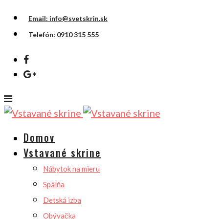
Email: info@svetskrin.sk
Telefón: 0910 315 555
Domov
Vstavané skrine
Nábytok na mieru
Spálňa
Detská izba
Obývačka