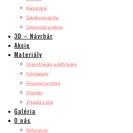
Kancelárie
Šatníková skriňa
Demontáž a odvoz
3D – Návrhár
Akcie
Materiály
Drevotriesky a ABS hrany
Fototapety
Posuvné systémy
Doplnky
Zrkadlá a sklá
Galéria
O nás
Referencie