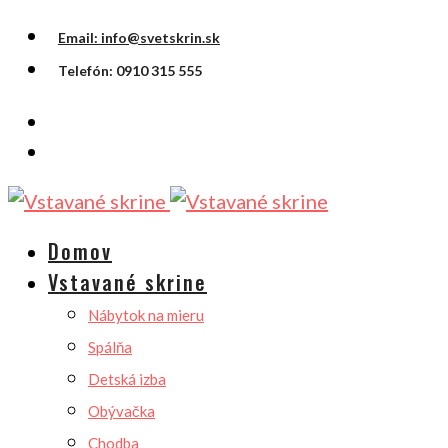
Email: info@svetskrin.sk
Telefón: 0910 315 555
Domov
Vstavané skrine
Nábytok na mieru
Spálňa
Detská izba
Obývačka
Chodba