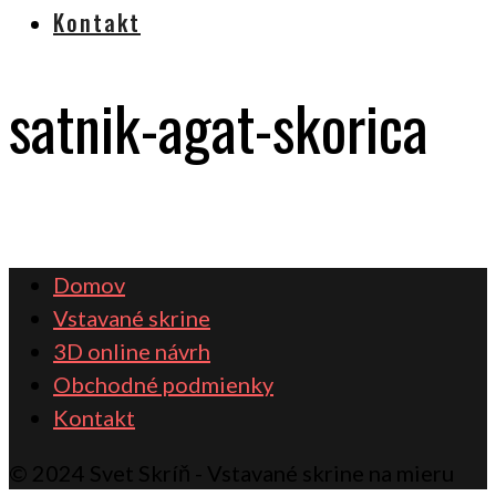
Kontakt
satnik-agat-skorica
Domov
Vstavané skrine
3D online návrh
Obchodné podmienky
Kontakt
© 2024 Svet Skríň - Vstavané skrine na mieru