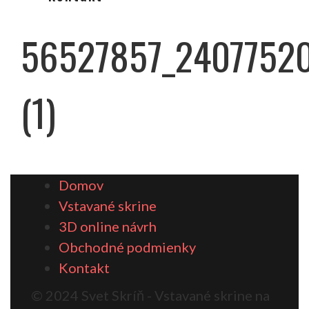
56527857_2407752
(1)
Domov
Vstavané skrine
3D online návrh
Obchodné podmienky
Kontakt
© 2024 Svet Skríň - Vstavané skrine na